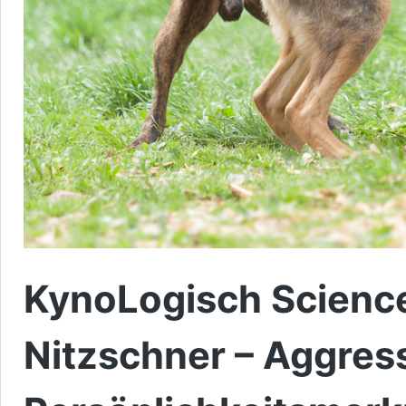
KynoLogisch Science 
Nitzschner – Aggress