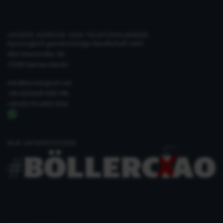
UNSERE ADRESSE UND TELEFONNUMMER
KynoLogisch gemeinnützige Gesellschaft mbH
Alte Heerstraße 18c
15345 Garzau-Garzin
info@kynologisch.net
+49 (0)33435 858 186
+49 (0)176 2403 2552
WIR UNTERSTÜTZEN