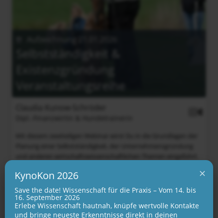
Aufzeichnung 21.01.2026
Selbstständigkeit &
Existenzgründung
Veranstaltungsreihe
Claudia Kunow-Schröder
Dipl.-Finanzwirtin & Hundetrainerin
Mit diesem zweiteiligen Webinar wirst Du in die Grundlagen der
Planung einer Selbstständigkeit, der Unternehmensgründung
und anderen wirtschaftswissenschaftlichen Themen eingeführt.
Was gibt es bei den Steuern zu beachten und wie...
×
KynoKon 2026
76 EUR
NDS
mit Video
Save the date! Wissenschaft für die Praxis – Vom 14. bis
16. September 2026
Veranstaltung ansehen
Erlebe Wissenschaft hautnah, knüpfe wertvolle Kontakte
und bringe neueste Erkenntnisse direkt in deinen