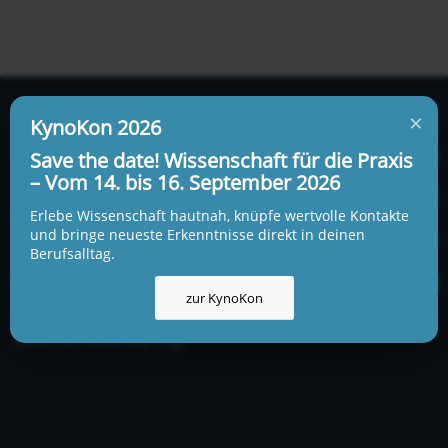
×
KynoKon 2026
Save the date! Wissenschaft für die Praxis
– Vom 14. bis 16. September 2026
WICHTIGE SEITEN
Erlebe Wissenschaft hautnah, knüpfe wertvolle Kontakte
und bringe neueste Erkenntnisse direkt in deinen
Unsere Ausbildungen
Berufsalltag.
Impressum
zur KynoKon
Allgemeine Geschäftsbedingungen
Datenschutzerklärung