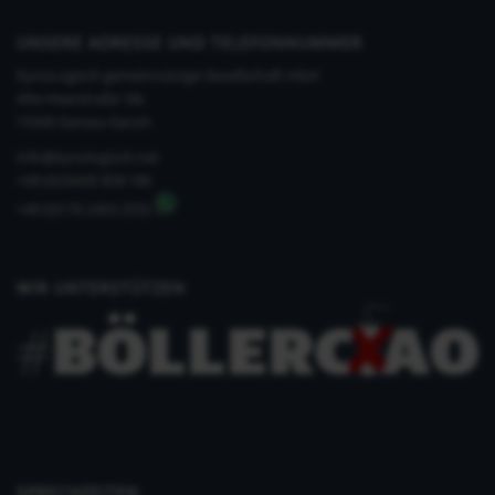
UNSERE ADRESSE UND TELEFONNUMMER
KynoLogisch gemeinnützige Gesellschaft mbH
Alte Heerstraße 18c
15345 Garzau-Garzin
info@kynologisch.net
+49 (0)33435 858 186
+49 (0)176 2403 2552
WIR UNTERSTÜTZEN
SPRECHZEITEN