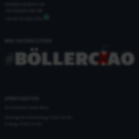
info@kynologisch.net
+49 (0)33435 858 186
+49 (0)176 2403 2552
WIR UNTERSTÜTZEN
SPRECHZEITEN
Du erreichst unser Büro
Montag bis Donnerstag 10 bis 16 Uhr
Freitag 10 bis 14 Uhr