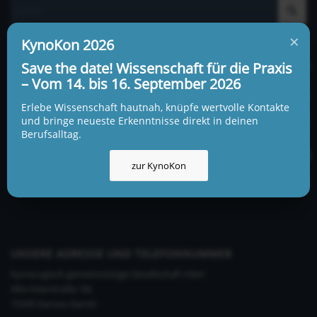
×
KynoKon 2026
WICHTIGE SEITEN
Save the date! Wissenschaft für die Praxis
Unsere Ausbildungen
– Vom 14. bis 16. September 2026
Impressum
Erlebe Wissenschaft hautnah, knüpfe wertvolle Kontakte
und bringe neueste Erkenntnisse direkt in deinen
Allgemeine Geschäftsbedingungen
Berufsalltag.
Datenschutzerklärung
zur KynoKon
UNSERE ADRESSE UND TELEFONNUMMER
KynoLogisch gemeinnützige Gesellschaft mbH
Alte Heerstraße 18c
15345 Garzau-Garzin