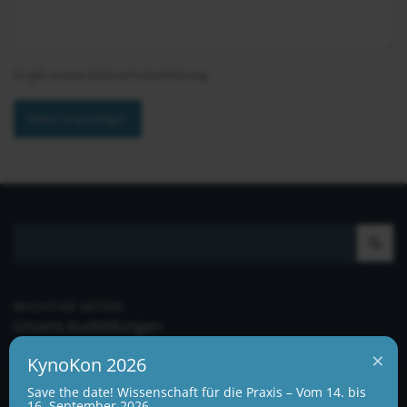
Es gilt unsere
Datenschutzerklärung
.
Widerruf bestätigen
WICHTIGE SEITEN
Unsere Ausbildungen
×
Impressum
KynoKon 2026
Allgemeine Geschäftsbedingungen
Save the date! Wissenschaft für die Praxis – Vom 14. bis
16. September 2026