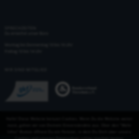
SPRECHZEITEN
Du erreichst unser Büro
Montag bis Donnerstag 10 bis 16 Uhr
Freitag 10 bis 14 Uhr
WIR SIND MITGLIED
Hallo! Diese Website benutzt Cookies. Wenn Du die Website weiter
nutzt, gehen wir von Deinem Einverständnis aus. Über den "Mehr
Infos"-Button öffnest Du ein Fenster, in dem Du Dich über unsere
Cookies und unseren Datenschutz schlau machen kannst.
©Copyright 2019-2026 KynoLogisch gGmbH
-
Enfold Theme by Kriesi