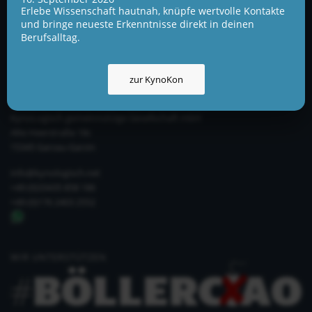
Datenschutzerklärung
Erlebe Wissenschaft hautnah, knüpfe wertvolle Kontakte
und bringe neueste Erkenntnisse direkt in deinen
Berufsalltag.
zur KynoKon
UNSERE ADRESSE UND TELEFONNUMMER
KynoLogisch gemeinnützige Gesellschaft mbH
Alte Heerstraße 18c
15345 Garzau-Garzin
info@kynologisch.net
+49 (0)33435 858 186
+49 (0)176 2403 2552
WIR UNTERSTÜTZEN