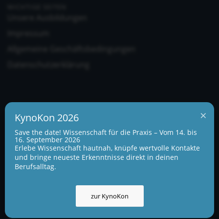
WICHTIGE SEITEN
Unsere Ausbildungen
Impressum
Allgemeine Geschäftsbedingungen
Datenschutzerklärung
×
KynoKon 2026
Save the date! Wissenschaft für die Praxis – Vom 14. bis
UNSERE ADRESSE UND TELEFONNUMMER
16. September 2026
KynoLogisch gemeinnützige Gesellschaft mbH
Erlebe Wissenschaft hautnah, knüpfe wertvolle Kontakte
Alte Heerstraße 18c
und bringe neueste Erkenntnisse direkt in deinen
15345 Garzau-Garzin
Berufsalltag.
info@kynologisch.net
+49 (0)33435 858 186
zur KynoKon
+49 (0)176 2403 2552