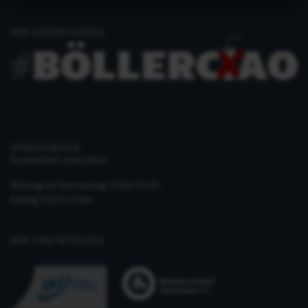
WIR UNTERSTÜTZEN
SPRECHZEITEN
Du erreichst unser Büro
Montag bis Donnerstag 10 bis 16 Uhr
Freitag 10 bis 14 Uhr
WIR SIND MITGLIED