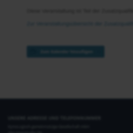
Diese Veranstaltung ist Teil der Zusatzqualif
Zur Veranstaltungsübersicht der Zusatzqualif
Zum Kalender hinzufügen
UNSERE ADRESSE UND TELEFONNUMMER
KynoLogisch gemeinnützige Gesellschaft mbH
Alte Heerstraße 18c