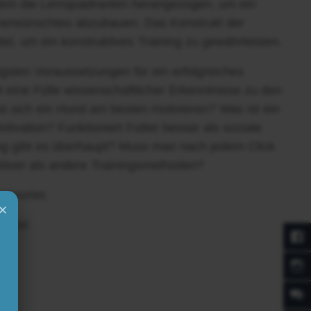
llem die Lernquadranten herangezogen, um ein
unerwünschtes abzubauen. Das Konstrukt der
ttel, um ein konstruktives Training zu gewährleisten.
igsten Voraussetzungen für ein erfolgreiches
t eine Fülle wissenschaftlicher Erkenntnisse zu den
t sich ein Hund am besten motivieren? Was ist ein
tivation? Funktioniert Futter besser als soziale
 gibt es überhaupt? Muss man nach jedem Click
ektiver als andere Trainingsmethoden?
ntwortet.
×
vation