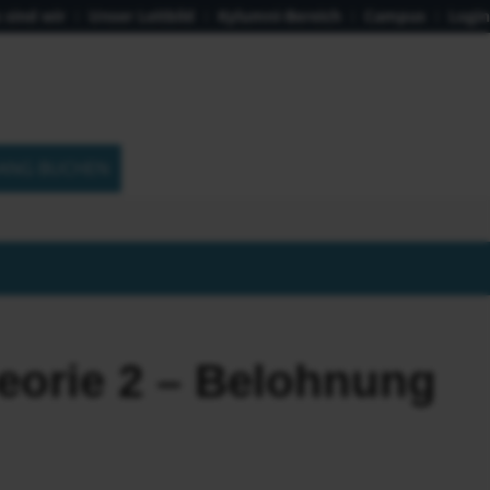
 sind wir
Unser Leitbild
Kylumni-Bereich
Campus
Login
ANG BUCHEN
eorie 2 – Belohnung