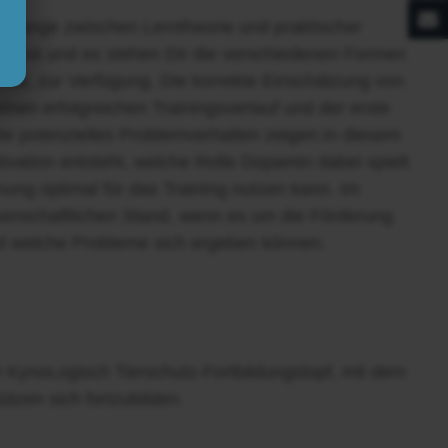
hänge zwischen Lerntheorie und praktischer
wusst und es stehen Dir die verschiedenen Formen
hat, zur Verfügung. Die korrekte Einschätzung von
inen erfolgreichen Trainingsverlauf und der erste
die potenzielles Problemverhalten zeigen.In diesem
tivation entsteht, welche Rolle Dopamin dabei spielt
nung optimal für das Training nutzen kann. Im
senschaftlichen Stand, wenn es um die Förderung
d welche Probleme sich ergeben können.
n KynoLogisch Tierschutz-Fortbildungstopf, mit dem
ützen sich fortzubilden.