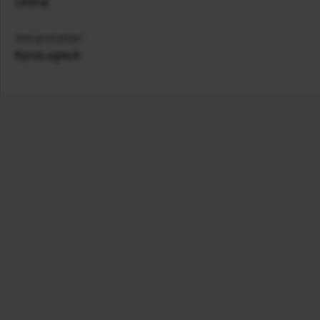
Online
Veranstalter:
KynoLogisch