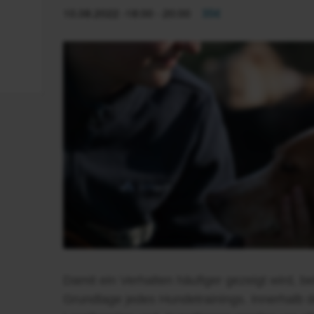
10.08.2022 -18:00
-
20:00
35€
Damit ein Verhalten häufiger gezeigt wird, be
Grundlage jedes Hundetrainings. Innerhalb d