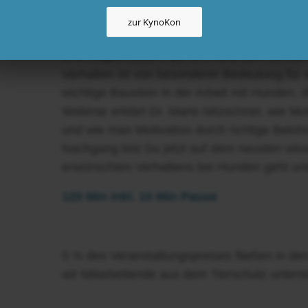
Nach diesem Webinar sind Dir die Zusammen
zur KynoKon
Anwendbarkeit dieser Grundsätze wieder be
und Möglichkeiten, die ein Hund zum Lernen 
Verhalten ist von besonderer Bedeutung für e
wichtige Baustein in der Arbeit mit Hunden, 
Webinar erklärt Dr. Marie Nitzschner, wie Mo
und wie man Motivation durch richtige Beloh
Nachgang bist Du jetzt auf dem neusten wis
erwünschten Verhaltens bei Hunden geht un
120 Min inkl. 10 Min Pause
5 % des Veranstaltungspreises fließen in de
wir Mitarbeitende aus dem Tierschutz unterst