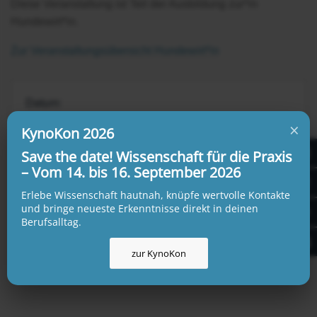
Diese Veranstaltung ist Teil der Ausbildung zur*m
Hundewirt*in.
Zur Veranstaltungsübersicht Hundewirt*in
Datum:
20.06.2022 von 18:00 - 20:00 Uhr
×
KynoKon 2026
Save the date! Wissenschaft für die Praxis
Veranstalter:
– Vom 14. bis 16. September 2026
KynoLogisch
Erlebe Wissenschaft hautnah, knüpfe wertvolle Kontakte
und bringe neueste Erkenntnisse direkt in deinen
Veranstaltungsort:
Berufsalltag.
Online
zur KynoKon