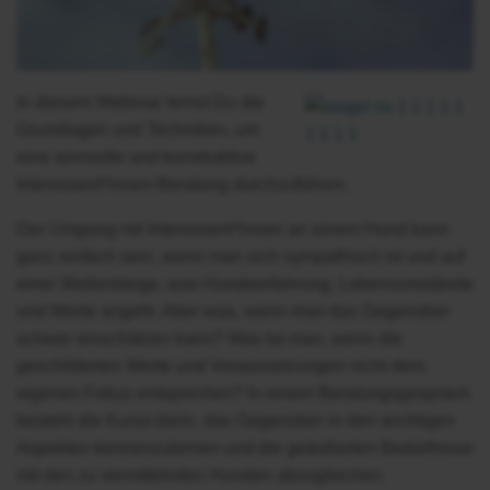
In diesem Webinar lernst Du die
Grundlagen und Techniken, um
eine sinnvolle und konstruktive
Interessent*innen-Beratung durchzuführen.
Der Umgang mit Interessent*innen an einem Hund kann
ganz einfach sein, wenn man sich sympathisch ist und auf
einer Wellenlänge, was Hundeerfahrung, Lebensumstände
und Werte angeht. Aber was, wenn man das Gegenüber
schwer einschätzen kann? Was tut man, wenn die
geschilderten Werte und Voraussetzungen nicht dem
eigenen Fokus entsprechen? In einem Beratungsgespräch
besteht die Kunst darin, das Gegenüber in den wichtigen
Aspekten kennenzulernen und die geäußerten Bedürfnisse
mit den zu vermittelnden Hunden abzugleichen.