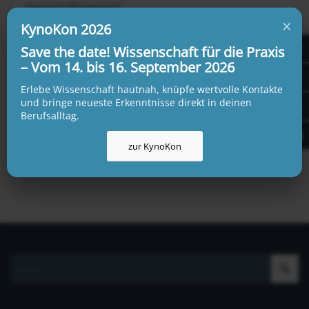
Veranstaltungsort:
×
Online
KynoKon 2026
Save the date! Wissenschaft für die Praxis
– Vom 14. bis 16. September 2026
Erlebe Wissenschaft hautnah, knüpfe wertvolle Kontakte
und bringe neueste Erkenntnisse direkt in deinen
Berufsalltag.
Zum Kalender hinzufügen
zur KynoKon