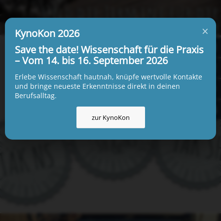
×
KynoKon 2026
Save the date! Wissenschaft für die Praxis
– Vom 14. bis 16. September 2026
Erlebe Wissenschaft hautnah, knüpfe wertvolle Kontakte
und bringe neueste Erkenntnisse direkt in deinen
Berufsalltag.
YAY! KynoLOGISCH-Veranstaltungen sind
zur KynoKon
jetzt von den TÄK anerkannt
29. März 2017