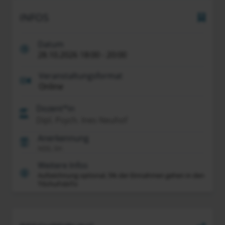
INFOS
Datum
28.10.2026 18:00 - 20:00
Veranstaltungsformat
Online
Dozent*in
Dipl. Psych. Ines Neuhof
Anerkennung
NDS, SH
Weitere Infos
Aufzeichnung optional, 5% der Einnahmen gehen in den
TiSchuFobiTo