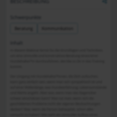
BESCHREIBUNG
Schwerpunkte
Beratung
Kommunikation
Inhalt
In diesem Webinar lernst Du die Grundlagen und Techniken,
um eine sinnvolle und konstruktive Beratung eines/einer
Hundehalter*in durchzuführen, der/die zu Dir in das Training
kommt.
Der Umgang mit Hundehalter*innen, die Dich aufsuchen,
kann ganz einfach sein, wenn man sich sympathisch ist und
auf einer Wellenlänge, was Hundeerfahrung, Lebensumstände
und Werte angeht. Aber was, wenn man das Gegenüber
schwer einschätzen kann? Was tut man, wenn sich die
geschilderten Probleme nicht der eigenen Beobachtungen
decken? Was, wenn die Person behauptet, schon alles
versucht zu haben? Wie sieht ein sinnvoller Aufbau eines