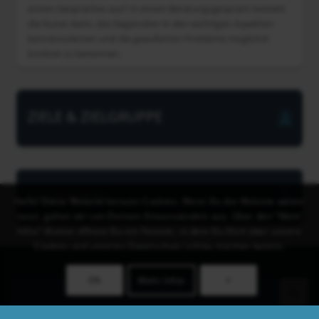
ersten Gespräches aus? In einem Beratungsgespräch besteht
die Kunst darin, das Gegenüber in den wichtigen Aspekten
kennenzulernen und die geäußerten Probleme möglichst
konkret zu benennen.
ZIELE & ZIELGRUPPE
DOZENT*IN
Hallo! Diese Website benutzt Cookies. Wenn Du die Website weiter
nutzt, gehen wir von Deinem Einverständnis aus. Über den "Mehr
Infos"-Button öffnest Du ein Fenster, in dem Du Dich über unsere
Cookies und unseren Datenschutz schlau machen kannst.
OK
Mehr Infos
×