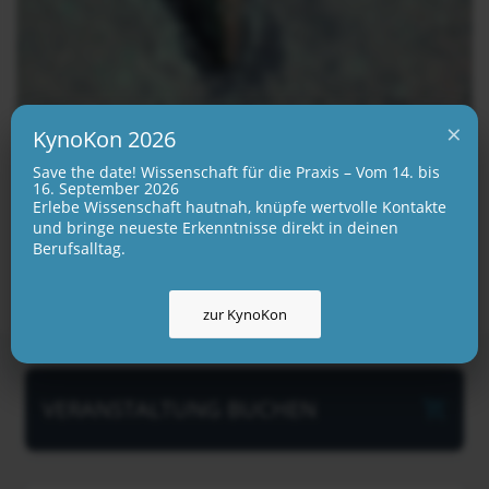
×
KynoKon 2026
BERATUNGSTECHNIKEN
Save the date! Wissenschaft für die Praxis – Vom 14. bis
16. September 2026
Erlebe Wissenschaft hautnah, knüpfe wertvolle Kontakte
28.10.2026 18:00 - 20:00
und bringe neueste Erkenntnisse direkt in deinen
Berufsalltag.
Webinar
42 EUR
zur KynoKon
VERANSTALTUNG BUCHEN