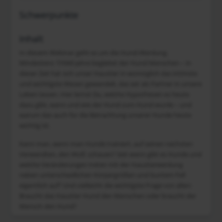
Schwerpunkte
Inhalt
In diesem Webinar geht es um die Hund-Werdung.
Mindestens 15‘000 Jahre begleitet der Hund Menschen – in
dieser Zeit hat sich unser Haustier in womöglich das intimste
und wichtigste Wesen gewandelt, das wir als Partner in unsere
Leben lassen. Hier lernst Du, welche Hypothesen es heute
dazu gibt, wann und wie der Hund zum Hund wurde – und
warum das auch für die Betrachtung unserer Hunde heute
wichtig ist.
Kann man, wenn man Hunde trainiert, auf seinen nächsten
Verwandten, den Wolf, schauen? Seit wann gibt es Hunde und
welche Veränderungen treten mit der Haustierwerdung
neben unterschiedlichen Körpergrößen und buntem Fell
eigentlich auf? Und vielleicht die wichtigste Frage von allen:
Braucht das Haustier Hund den Menschen oder braucht der
Mensch den Hund?