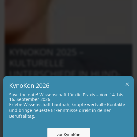
KYNOKON 2025 –
KULTURELLE
UNTERSCHIEDE IN HUND-
MENSCH-INTERAKTIONEN
×
KynoKon 2026
| DR. JULIANE BRÄUER
Save the date! Wissenschaft für die Praxis – Vom 14. bis
16. September 2026
Erlebe Wissenschaft hautnah, knüpfe wertvolle Kontakte
06.10.2025
und bringe neueste Erkenntnisse direkt in deinen
Berufsalltag.
Aufzeichnung
30 EUR
zur KynoKon