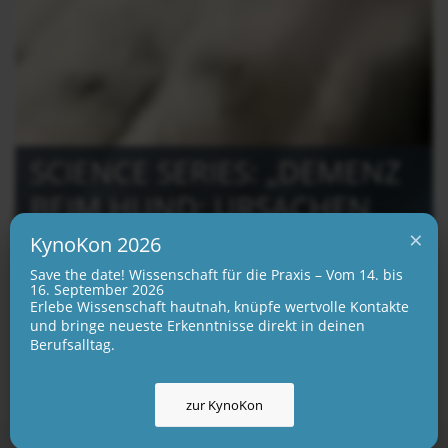
SCIENCE SERIES: „DEMENZ
BEIM HUND: URSACHEN,
SYMPTOME UND
×
KynoKon 2026
EINORDNUNG“
Save the date! Wissenschaft für die Praxis – Vom 14. bis
16. September 2026
Erlebe Wissenschaft hautnah, knüpfe wertvolle Kontakte
02.07.2026
und bringe neueste Erkenntnisse direkt in deinen
Berufsalltag.
Aufzeichnung
38 EUR
zur KynoKon