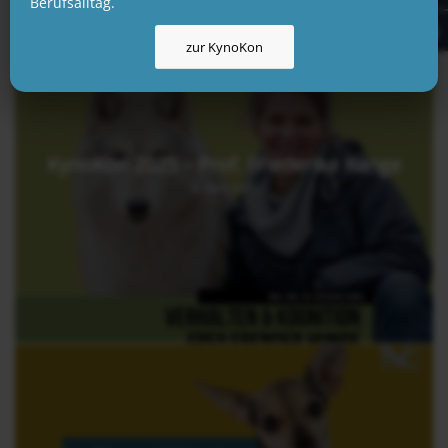
Berufsalltag.
zur KynoKon
KynoKon 2025 – Prof. Friederike Range
3. April 2025