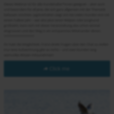
Dieses Webinar ist für alle Hundehalter*innen geeignet – aber auch
und besonders für all jene, die sich ganz allgemein mit der Thematik
befassen möchten. Jagdverhalten zeigt sich bei vielen Hunden erst mit
einem halben Jahr – wer also jetzt einen Welpen oder Junghund
großzieht, kann sich mit dieser Veranstaltung also schon einmal
eingrooven und den Weg in ein entspanntes Miteinander ebnen.
????????????????????
Ihr habt die Möglichkeit, Franzi direkt Fragen über den Chat zu stellen
(nur eine Aufzeichnung gibt es nicht) – und zwei Stunden lang
wertvolles Wissen mitzunehmen!
Click me