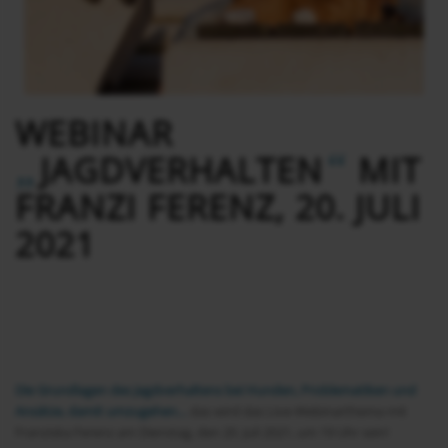
WEBINAR
„
“
JAGDVERHALTEN
MIT
FRANZI FERENZ, 20. JULI
2021
Die Grundlagen des Jagdverhaltens bei Hunden, Problematiken und
Ansätze, damit umzugehen…
das wird das Live-Webinarthema mit
Franziska Ferenz am Dienstag, den 20. Juli 2021, um 19 Uhr sein!