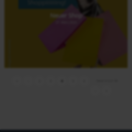
Neuer Shop
27. März 2025
Seite 4 von 58
«
‹
2
3
4
5
6
›
»