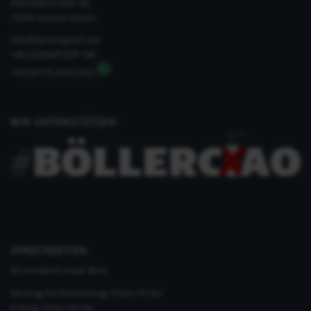
Alte Heerstraße 18c
15345 Garzau-Garzin
info@kynologisch.net
+49 (0)33435 858 186
+49 (0)176 2403 2552
WIR UNTERSTÜTZEN
SPRECHZEITEN
Du erreichst unser Büro
Montag bis Donnerstag 10 bis 16 Uhr
Freitag 10 bis 14 Uhr