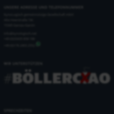
UNSERE ADRESSE UND TELEFONNUMMER
KynoLogisch gemeinnützige Gesellschaft mbH
Alte Heerstraße 18c
15345 Garzau-Garzin
info@kynologisch.net
+49 (0)33435 858 186
+49 (0)176 2403 2552
WIR UNTERSTÜTZEN
SPRECHZEITEN