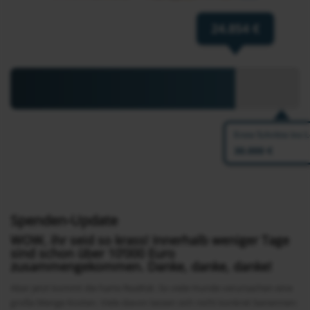
24.854 €
Erste Schritte ins 
30.000 €
Spenden-Update
WOW, ihr seid so krass! Innerhalb weniger Tage
sind schon über 10’000 Euro
zusammengekommen. Danke, danke, danke!
Aber jetzt kommt die harte Realität. So viele Hunde verursachen eine
große Menge Kosten. Viele davon lassen sich nicht konkret benennen: