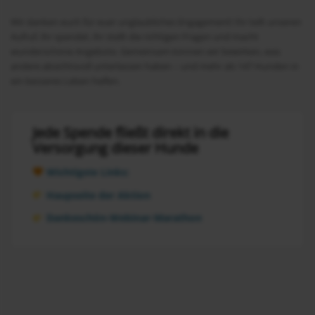
Wir danken euch für euer unglaubliches Engagement! Ihr teilt unseren
Aufruf, ihr spendet, ihr stellt die richtigen Fragen und macht
wunderschöne Angebote. Gemeinsam können wir bewirken, was
andere absichtsvoll unterlassen haben – und mehr als 147 Hunden in
ein besseres Leben helfen.
Jede Spende fließt direkt in die
Versorgung dieser Hunde
Wichtigste Links:
Haupseite der Aktion
Dankeschön-Webinar-Marathon