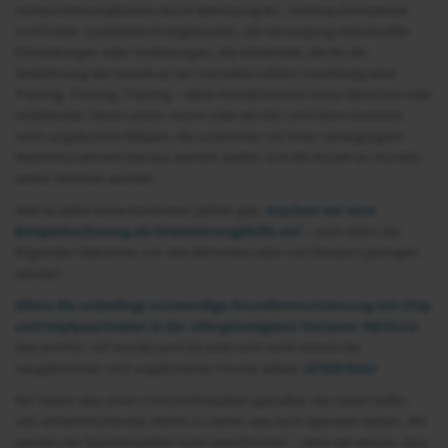
Höhere Personalkosten durch Betreuung etc., Verbrauchsmaterial
und Futter, zusätzliche Energiekosten, die Versorgung individueller
Erkrankungen oder Verletzungen, die Arbeitszeit, die für die
Gewöhnung der Hunde an ein normales Lebens notwendig wird,
Training, Training, Training – diese Hunde kennen keine Geschirre oder
Halsbänder, keine Leinen, Autos oder ein Sitz. Und dann kommen
noch ungeborene Welpen, die zusammen mit ihren verängstigten
Mutterhündinnen betreut werden wollen und die Anzahl an Hunden
weiter erhöhen werden.
Weil es dafür keine konkreten Zahlen gibt,
machen wir eine
Beispielrechnung als Orientierungshilfe auf
– auch wenn die
folgenden Gebühren von den Behörden (also von Steuern) getragen
werden:
Allein die unbedingt notwendige Grundimmunisierung mit Chip
und Impfpass kostet in der allergünstigsten Variante 160 Euro!
Das sind für 147 Hunde (und da sind noch nicht einmal die
neugeborenen und ungeborenen Hunde dabei):
23’520 Euro!
Wir haben also einen Fortschrittsbalken gestaltet, der dabei helfen
soll, anhand konkreter Werte zu sehen, was eure Spenden leisten. Wir
werden die Spendengelder nicht zweckbinden – denn wir wissen, dass