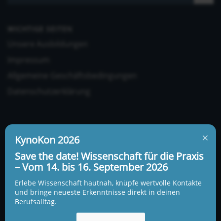
WICHTIGE SEITEN
Unsere Ausbildungen
Impressum
Allgemeine Geschäftsbedingungen
Datenschutzerklärung
×
KynoKon 2026
Save the date! Wissenschaft für die Praxis
UNSERE ADRESSE UND TELEFONNUMMER
– Vom 14. bis 16. September 2026
KynoLogisch gemeinnützige Gesellschaft mbH
Erlebe Wissenschaft hautnah, knüpfe wertvolle Kontakte
Alte Heerstraße 18c
und bringe neueste Erkenntnisse direkt in deinen
15345 Garzau-Garzin
Berufsalltag.
info@kynologisch.net