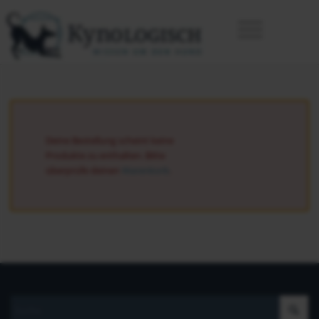
Deine Bestellung scheint keine
Produkte zu enthalten. Bitte
überprüfe deinen
Warenkorb
.