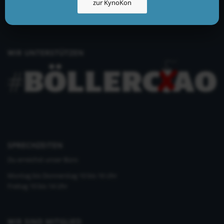
zur KynoKon
+49 (0)33435 858 186
+49 (0)176 2403 2552
WIR UNTERSTÜTZEN
SPRECHZEITEN
Du erreichst unser Büro
Montag bis Donnerstag 10 bis 16 Uhr
Freitag 10 bis 14 Uhr
WIR SIND MITGLIED