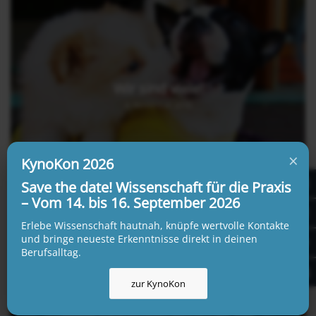
Wir sind viele!
4. November 2016
×
KynoKon 2026
Save the date! Wissenschaft für die Praxis
– Vom 14. bis 16. September 2026
Erlebe Wissenschaft hautnah, knüpfe wertvolle Kontakte
und bringe neueste Erkenntnisse direkt in deinen
Berufsalltag.
zur KynoKon