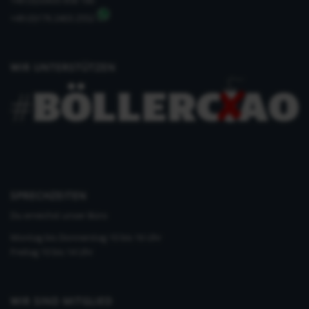
+49 (0)33435 858 186
+49 (0)176 2403 2552
WIR UNTERSTÜTZEN
SPRECHZEITEN
Du erreichst unser Büro
Montag bis Donnerstag 10 bis 16 Uhr
Freitag 10 bis 14 Uhr
WIR SIND MITGLIED