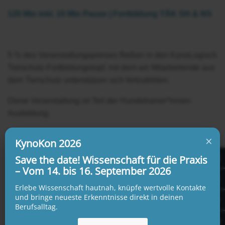
120 Min inkl. 10 Min Pause | Fortbildung TÄK SH & NS
5 % des Veranstaltungspreises fließen in den KynoLogisch
Tierschutz-Fortbildungstopf, mit dem wir Mitarbeitende aus
dem Tierschutz unterstützen sich fortzubilden.
Diese Veranstaltung ist Teil der Hundetrainer*innen-
Ausbildung.
Zur Veranstaltungsübersicht Hundetrainer*in
×
KynoKon 2026
Save the date! Wissenschaft für die Praxis
– Vom 14. bis 16. September 2026
Datum:
13.12.2023 von 18:00 - 20:00 Uhr
Erlebe Wissenschaft hautnah, knüpfe wertvolle Kontakte
und bringe neueste Erkenntnisse direkt in deinen
Berufsalltag.
Veranstalter:
KynoLogisch