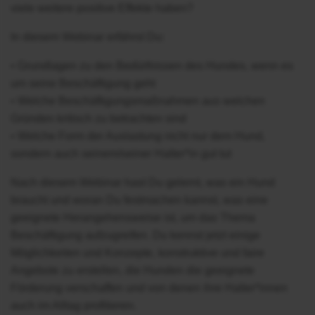
viele weitere positive Effekte haben?
In diesem Webinar erfährst Du:
• Grundlagen zu den Bedürfnissen des Hundes, wenn es
um seine Beschäftigung geht
• Welche Beschäftigungsmaßnahmen aus welchen
Gründen kritisch zu betrachten sind
• Welche Form der Auslastung nicht nur dem Hund,
sondern auch seinem/seiner Halter*in gut tut
Nach diesem Webinar hast Du gelernt, was ein Hund
braucht und woran Du festmachen kannst, was eine
geeignete Herangehensweise ist, um das Thema
Beschäftigung aufzugreifen. Du kennst jetzt einige
Möglichkeiten und Konzepte, konstruktive und faire
Angebote zu erstellen, die Hunden die geeignete
Förderung verschaffen und von denen ihre Halter*innen
auch im Alltag profitieren.