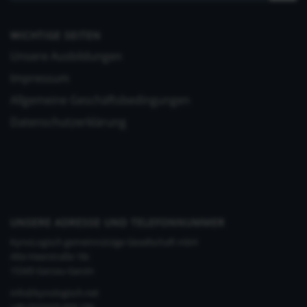
WICHTIGE SEITEN
Unsere Ausbildungen
Impressum
Allgemeine Geschäftsbedingungen
Datenschutzerklärung
UNSERE ADRESSE UND TELEFONNUMMER
KynoLogisch gemeinnützige Gesellschaft mbH
Alte Heerstraße 18c
15345 Garzau-Garzin
info@kynologisch.net