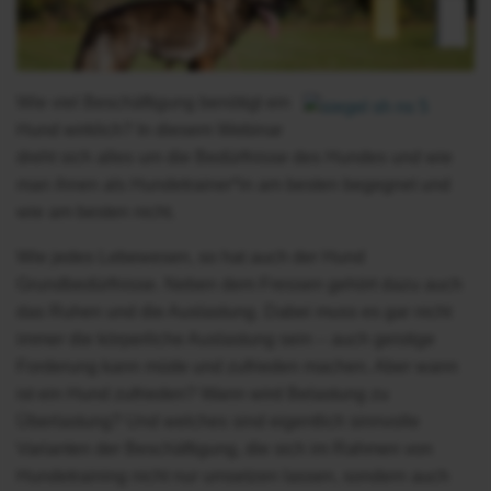
Wie viel Beschäftigung benötigt ein
Hund wirklich? In diesem Webinar
dreht sich alles um die Bedürfnisse des Hundes und wie
man ihnen als Hundetrainer*in am besten begegnet und
wie am besten nicht.
Wie jedes Lebewesen, so hat auch der Hund
Grundbedürfnisse. Neben dem Fressen gehört dazu auch
das Ruhen und die Auslastung. Dabei muss es gar nicht
immer die körperliche Auslastung sein – auch geistige
Forderung kann müde und zufrieden machen. Aber wann
ist ein Hund zufrieden? Wann wird Belastung zu
Überlastung? Und welches sind eigentlich sinnvolle
Varianten der Beschäftigung, die sich im Rahmen von
Hundetraining nicht nur umsetzen lassen, sondern auch