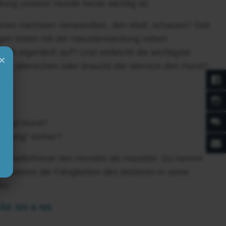
ung unserer Hunde heute wichtig ist.
inen nächsten Verwandten, den Wolf, schauen? Seit
en treten mit der Haustierwerdung neben
ll eigentlich auf? Und vielleicht die wichtigste
×
d den Menschen oder braucht der Mensch den Hund?
lf und Hund?
erdung“ einher?
e Bedürfnisse des Hundes als Haustier. Du kennst
 kannst die Fähigkeiten des letzteren in seine
en.
 TÄK SH & NS