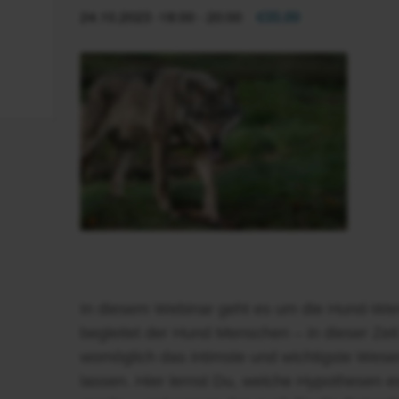
24.10.2023 -18:00
-
20:00
€35.00
In diesem Webinar geht es um die Hund-Wer
begleitet der Hund Menschen – in dieser Zeit
womöglich das intimste und wichtigste Wesen
lassen. Hier lernst Du, welche Hypothesen 