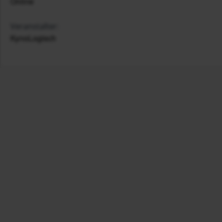
Online
Veranstalter:
KynoLogisch