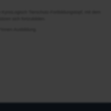
n KynoLogisch Tierschutz-Fortbildungstopf, mit dem
ützen sich fortzubilden.
r*innen-Ausbildung.