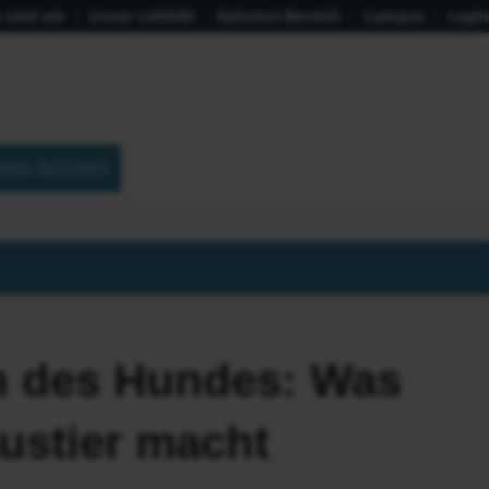
 sind wir
Unser Leitbild
Kylumni-Bereich
Campus
Login
ANG BUCHEN
n des Hundes: Was
ustier macht