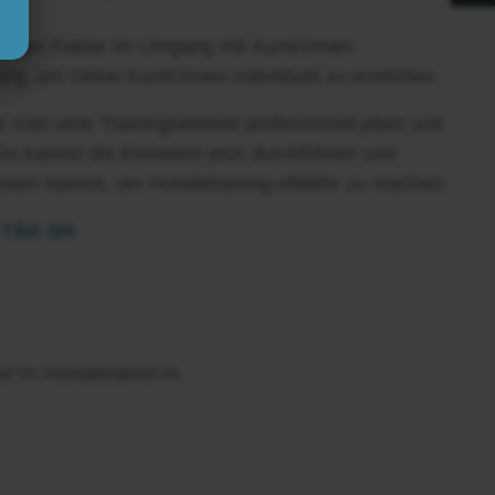
tiger Faktor im Umgang mit Kund:innen
g, um Deine Kund:innen individuell zu erreichen
man eine Trainingseinheit professionell plant und
Du kannst die Einheiten jetzt durchführen und
assen kannst, um Hundetraining effektiv zu machen.
t TÄK SH
ur*m Hundetrainer:in.