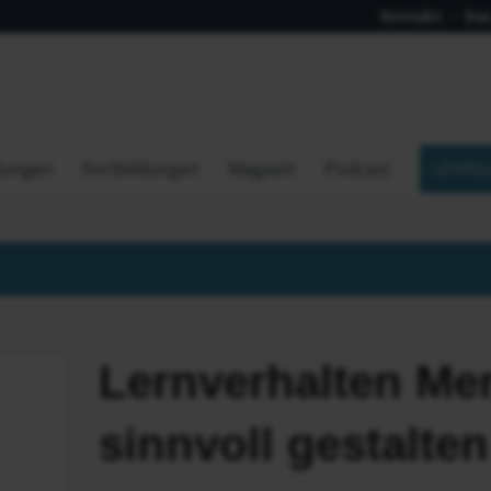
Kontakt
Das
dungen
Fortbildungen
Magazin
Podcast
LEHRG
Lernverhalten Me
sinnvoll gestalten 