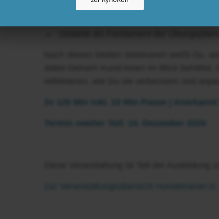
didaktischen Disziplin
Lerntypen und Kompetenzniveau als wich
Didaktik als Fundament der Übungsplanun
Nach diesen beiden Webinaren weißt Du, wie 
dabei Deine/n Kund:innen im Blick behältst. 
reflektieren, wie Du sie verbessern und anp
2x 120 Min inkl. 10 Min Pause | Anerkann
Termin zweiter Teil: 10. Dezember 2020
Diese Veranstaltung ist Teil der Ausbildung z
Zur Veranstaltungsübersicht Hundetrainer:in