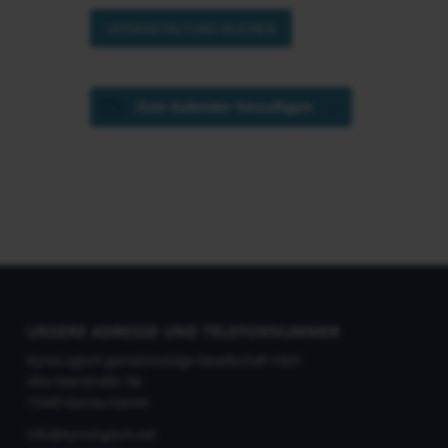
VERANSTALTUNG BUCHEN
Zum Kalender hinzufügen
UNSERE ADRESSE UND TELEFONNUMMER
KynoLogisch gemeinnützige Gesellschaft mbH
Alte Heerstraße 18c
15345 Garzau-Garzin
info@kynologisch.net