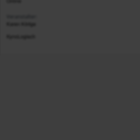
Online
Veranstalter:
Karen Körtge
KynoLogisch