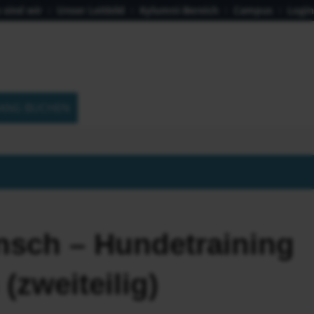
 sind wir
Unser Leitbild
Kylumni-Bereich
Campus
Login
ANG BUCHEN
nsch – Hundetraining
(zweiteilig)