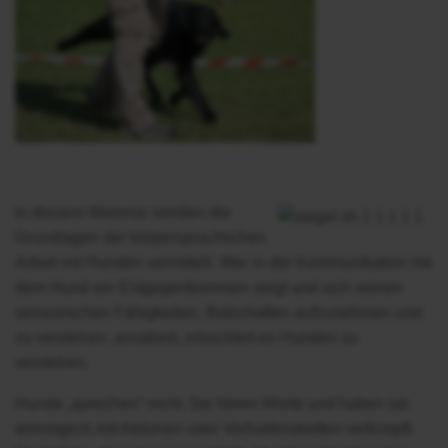
In diesem Webinar werden die
Grundlagen der körpersprachlichen
Arbeit mit Hunden vermittelt. Wer in der Kommunikation mit
dem Hund ein Entgegenkommen zeigt und sich seinen
sensorischen Fähigkeiten, Botschaften aufzunehmen und
zu verstehen, annähert, erleichtert es Hunden zu
verstehen.
Hunde „sprechen“ nicht. Sie hören Worte und haben sie
womöglich mit Aktionen oder Verhaltensketten verknüpft.