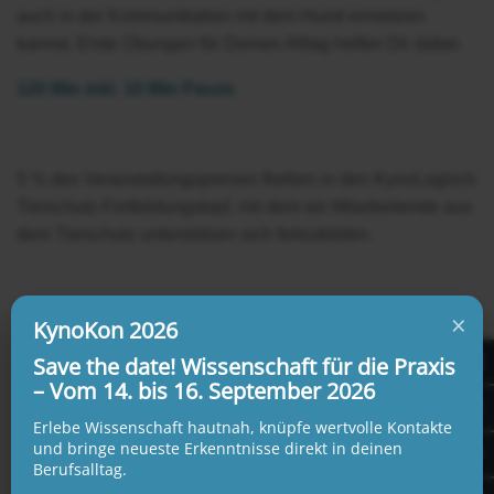
auch in der Kommunikation mit dem Hund einsetzen
kannst. Erste Übungen für Deinen Alltag helfen Dir dabei.
120 Min inkl. 10 Min Pause
5 % des Veranstaltungspreises fließen in den KynoLogisch
Tierschutz-Fortbildungstopf, mit dem wir Mitarbeitende aus
dem Tierschutz unterstützen sich fortzubilden.
×
KynoKon 2026
Save the date! Wissenschaft für die Praxis
– Vom 14. bis 16. September 2026
Datum:
Erlebe Wissenschaft hautnah, knüpfe wertvolle Kontakte
23.03.2022 von 18:00 - 20:00 Uhr
und bringe neueste Erkenntnisse direkt in deinen
Berufsalltag.
Veranstalter: