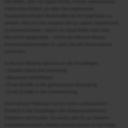
Sie bellen, aber sie sagen nichts. Hunde untereinander
nutzen ihre Körper, um über das sogenannte
Ausdrucksverhalten Botschaften an ihr Gegenüber zu
senden. Weil es ihre ureigene Art ist, eigene Bedürfnisse
zu kommunizieren, nutzen sie diese Mittel auch dem
Menschen gegenüber – nimmt der Mensch dieses
Kommunikationsmittel an, kann das die Arbeit massiv
erleichtern.
In diesem Webinar geht es um die Grundlagen:
• Stabiler Stand und Stimmung
• Bewusste Schrittfolgen
• Erste Schritte in die gemeinsame Bewegung
• Erste Schritte in die Leinenführung
Nach diesem Webinar hast Du einen umfassenden
Einblick in die Grundlagen des körpersprachlichen
Arbeitens mit Hunden. Du weißt, wie Du an Deinem
Körperbewusstsein arbeiten kannst und es in der Folge