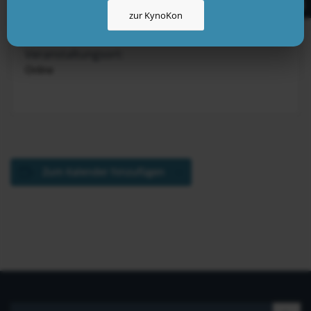
KynoLogisch
zur KynoKon
Veranstaltungsort:
Online
Zum Kalender hinzufügen