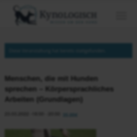
Diese Veranstaltung hat bereits stattgefunden.
Menschen, die mit Hunden
sprechen – Körpersprachliches
Arbeiten (Grundlagen)
23.03.2022 -18:00
-
20:00
35.00€