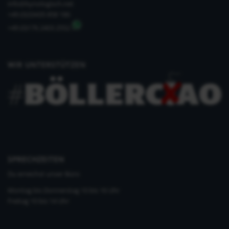
info@kynologisch.net
+49 (0)33435 858 186
+49 (0)176 2403 2552
WIR UNTERSTÜTZEN
SPRECHZEITEN
Du erreichst unser Büro
Montag bis Donnerstag 10 bis 16 Uhr
Freitag 10 bis 14 Uhr