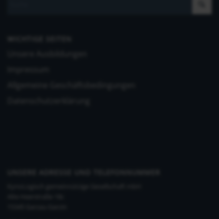
WICHTIGE SEITEN
Unsere Ausbildungen
Impressum
Allgemeine Geschäftsbedingungen
Datenschutzerklärung
UNSERE ADRESSE UND TELEFONNUMMER
KynoLogisch gemeinnützige Gesellschaft mbH
Alte Heerstraße 18c
15345 Garzau-Garzin