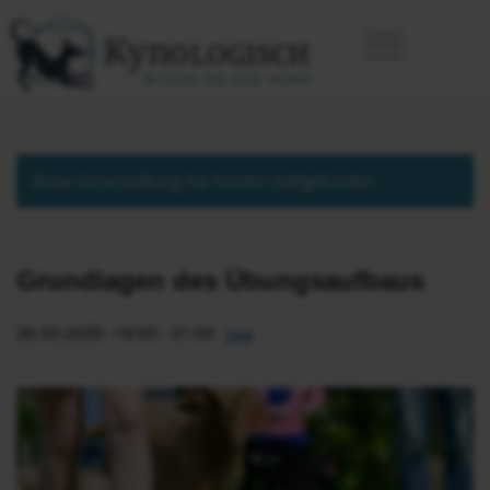
Diese Veranstaltung hat bereits stattgefunden.
Grundlagen des Übungsaufbaus
26.03.2025 -19:00
-
21:00
35€