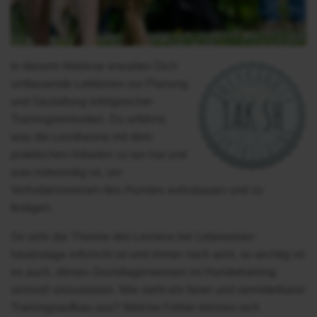
In diesem Webinar erwarten Dich
umfassende Lektionen zur Planung
und Gestaltung erfolgreicher
Trainingseinheiten. Du erfährst,
was die Lerntheorie mit dem
praktischen Arbeiten zu tun hat und
was notwendig ist, um
Verhaltensweisen des Hundes aufzubauen und zu
festigen.
So sehr die Theorie des Lernens bei Lebewesen
heutzutage erforscht ist und immer noch wird, so wichtig ist
es auch, dieses Grundlagenwissen im Hundetraining
sinnvoll umzusetzen. Wie sieht ein fairer und vermittelbarer
Trainingsaufbau aus? Welche Fehler können sich