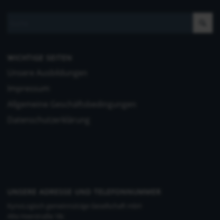
WICHTIGE SEITEN
Unsere Ausbildungen
Impressum
Allgemeine Geschäftsbedingungen
Datenschutzerklärung
UNSERE ADRESSE UND TELEFONNUMMER
KynoLogisch gemeinnützige Gesellschaft mbH
Alte Heerstraße 18c