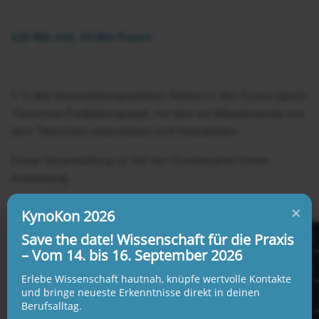
120 Min inkl. 10 Min Pause
5 % des Veranstaltungspreises fließen in den KynoLogisch
Tierschutz-Fortbildungstopf, mit dem wir Mitarbeitende aus
dem Tierschutz unterstützen sich fortzubilden.
Diese Veranstaltung ist Teil der Hundetrainer*innen-
Ausbildung.
×
Zur Veranstaltungsübersicht Hundetrainer*in
KynoKon 2026
Save the date! Wissenschaft für die Praxis
– Vom 14. bis 16. September 2026
Erlebe Wissenschaft hautnah, knüpfe wertvolle Kontakte
Datum:
und bringe neueste Erkenntnisse direkt in deinen
26.03.2025 von 19:00 - 21:00 Uhr
Berufsalltag.