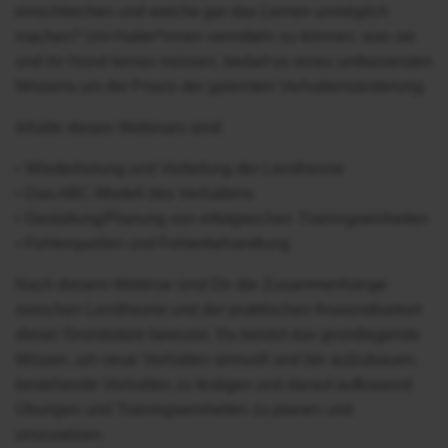
einschleichen und welche gar das Lernen unmöglich
machen? Um Halter*innen vermitteln zu können, was sie
und ihr Hund lernen müssen, bedarf es eines umfassenden
Wissens um die Praxis der gelernten Verhaltensänderung.
Inhalte dieses Webinars sind:
• Wiederholung und Vertiefung der Lerntheorie
• Das ABC-Modell des Verhaltens
• Gestaltung/Planung von erfolgreichen Trainingseinheiten
• Fehlerquellen und Fehlerbehandlung
Nach diesem Webinar sind Dir die Zusammenhänge
zwischen Lerntheorie und der praktischen Anwendbarkeit
dieser Grundsätze bewusst. Du besitzt das grundlegende
Wissen, um neue Verhalten sinnvoll und fair aufzubauen,
bestehende Verhalten zu festigen und darauf aufbauend
Übungen und Trainingseinheiten zu planen und
umzusetzen.