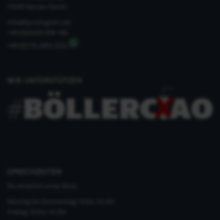
15345 Garzau-Garzin
info@kynologisch.net
+49 (0)33435 858 186
+49 (0)176 2403 2552
WIR UNTERSTÜTZEN
SPRECHZEITEN
Du erreichst unser Büro
Montag bis Donnerstag 10 bis 16 Uhr
Freitag 10 bis 14 Uhr