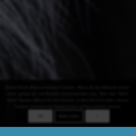
Hallo! Diese Website benutzt Cookies. Wenn Du die Website weiter
nutzt, gehen wir von Deinem Einverständnis aus. Über den "Mehr
Infos"-Button öffnest Du ein Fenster, in dem Du Dich über unsere
Cookies und unseren Datenschutz schlau machen kannst.
OK
Mehr Infos
×