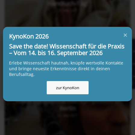
Handtuch-Tag!
25. Mai 2017
×
KynoKon 2026
Save the date! Wissenschaft für die Praxis
– Vom 14. bis 16. September 2026
Erlebe Wissenschaft hautnah, knüpfe wertvolle Kontakte
und bringe neueste Erkenntnisse direkt in deinen
Berufsalltag.
zur KynoKon
Marie auf dem Canidensymposium in
Berlin
20. Mai 2017