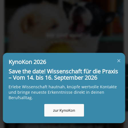
Wir sind viele!
4. November 2016
×
KynoKon 2026
Save the date! Wissenschaft für die Praxis
– Vom 14. bis 16. September 2026
Erlebe Wissenschaft hautnah, knüpfe wertvolle Kontakte
und bringe neueste Erkenntnisse direkt in deinen
Berufsalltag.
zur KynoKon
Dorit Feddersen-Petersen bei