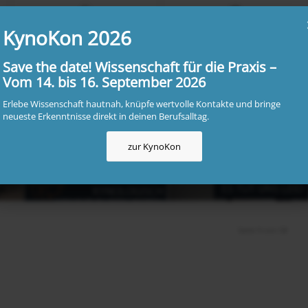
KynoKon 2026
Save the date! Wissenschaft für die Praxis –
Vom 14. bis 16. September 2026
Erlebe Wissenschaft hautnah, knüpfe wertvolle Kontakte und bringe
KynoLogisch
neueste Erkenntnisse direkt in deinen Berufsalltag.
Achtung, neues
kommt in den
nnen!
Ticketsystem
zur KynoKon
Osten!
9. August 2024
5. September 2024
Seite 9 von 58