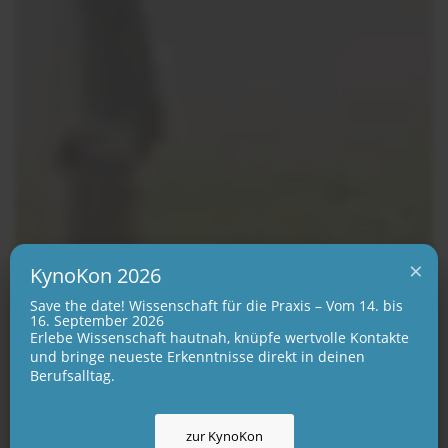
×
KynoKon 2026
KYNOKON 2025 – TAG 2
Save the date! Wissenschaft für die Praxis – Vom 14. bis
16. September 2026
Erlebe Wissenschaft hautnah, knüpfe wertvolle Kontakte
07.10.2025
und bringe neueste Erkenntnisse direkt in deinen
Berufsalltag.
Aufzeichnung
100 EUR
zur KynoKon