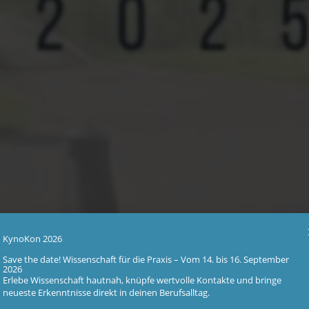
KynoKon 2026
Save the date! Wissenschaft für die Praxis – Vom 14. bis 16. September
2026
Erlebe Wissenschaft hautnah, knüpfe wertvolle Kontakte und bringe
neueste Erkenntnisse direkt in deinen Berufsalltag.