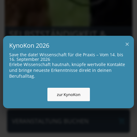
SELBSTSTÄNDIGKEIT &
EXISTENZGRÜNDUNG
×
KynoKon 2026
VERANSTALTUNGSREIHE
Save the date! Wissenschaft für die Praxis – Vom 14. bis
16. September 2026
Erlebe Wissenschaft hautnah, knüpfe wertvolle Kontakte
21.01.2026
und bringe neueste Erkenntnisse direkt in deinen
Berufsalltag.
Aufzeichnung
76 EUR
zur KynoKon
VERANSTALTUNG BUCHEN