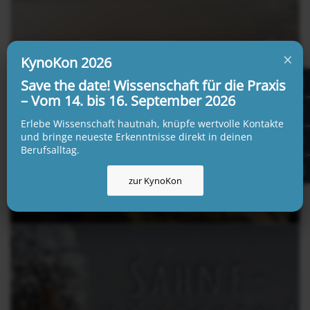
×
KynoKon 2026
Save the date! Wissenschaft für die Praxis
KyLo-Magazin: „Selbstüberschätzung im
– Vom 14. bis 16. September 2026
Hundetraining“
Erlebe Wissenschaft hautnah, knüpfe wertvolle Kontakte
18. Mai 2017
und bringe neueste Erkenntnisse direkt in deinen
Berufsalltag.
zur KynoKon