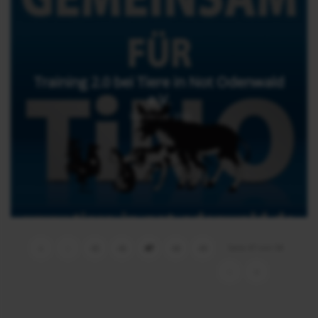
Training 2.0 bei Tiere in Not Odenwald
e.V.
14. Februar 2019
Seite 47 von 58
«
‹
45
46
47
48
49
›
»