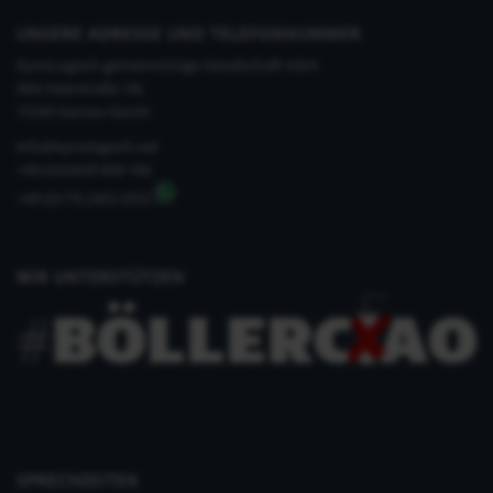
UNSERE ADRESSE UND TELEFONNUMMER
KynoLogisch gemeinnützige Gesellschaft mbH
Alte Heerstraße 18c
15345 Garzau-Garzin
info@kynologisch.net
+49 (0)33435 858 186
+49 (0)176 2403 2552
WIR UNTERSTÜTZEN
SPRECHZEITEN