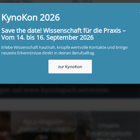
KynoKon 2026
Save the date! Wissenschaft für die Praxis –
Vom 14. bis 16. September 2026
Erlebe Wissenschaft hautnah, knüpfe wertvolle Kontakte und bringe
neueste Erkenntnisse direkt in deinen Berufsalltag.
zur KynoKon
KyLo-Magazin:
Unsere
„Selbstüberschätzung
ium
Zusatzangebote
im