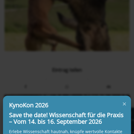
Eintrag teilen
×
KynoKon 2026
Save the date! Wissenschaft für die Praxis
– Vom 14. bis 16. September 2026
Erlebe Wissenschaft hautnah, knüpfe wertvolle Kontakte