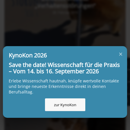
„Verhaltensstörungen“
28. Februar 2019
×
KynoKon 2026
Save the date! Wissenschaft für die Praxis
– Vom 14. bis 16. September 2026
Erlebe Wissenschaft hautnah, knüpfe wertvolle Kontakte
und bringe neueste Erkenntnisse direkt in deinen
Berufsalltag.
Kurzfristig wieder ein freier Platz!
zur KynoKon
18. Februar 2019