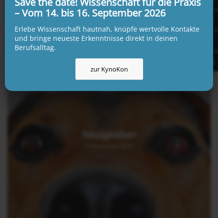
Save the date! Wissenschaft für die Praxis
– Vom 14. bis 16. September 2026
Erlebe Wissenschaft hautnah, knüpfe wertvolle Kontakte
und bringe neueste Erkenntnisse direkt in deinen
Berufsalltag.
zur KynoKon
Neuigkeiten
5. November 2015