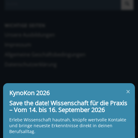
WICHTIGE SEITEN
Unsere Ausbildungen
Impressum
Allgemeine Geschäftsbedingungen
Datenschutzerklärung
×
KynoKon 2026
Save the date! Wissenschaft für die Praxis
– Vom 14. bis 16. September 2026
UNSERE ADRESSE UND TELEFONNUMMER
KynoLogisch gemeinnützige Gesellschaft mbH
Erlebe Wissenschaft hautnah, knüpfe wertvolle Kontakte
Alte Heerstraße 18c
und bringe neueste Erkenntnisse direkt in deinen
15345 Garzau-Garzin
Berufsalltag.