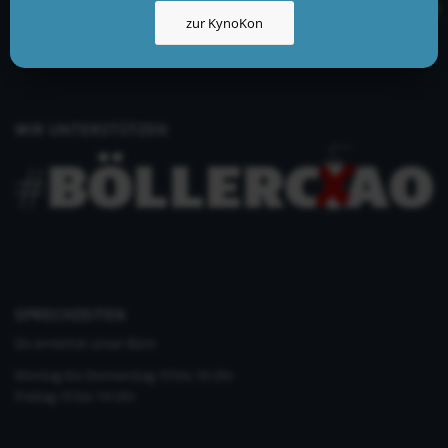
info@kynologisch.net
zur KynoKon
+49 (0)33435 858 186
+49 (0)176 2403 2552
WIR UNTERSTÜTZEN
SPRECHZEITEN
Du erreichst unser Büro
Montag bis Donnerstag 10 bis 16 Uhr
Freitag 10 bis 14 Uhr