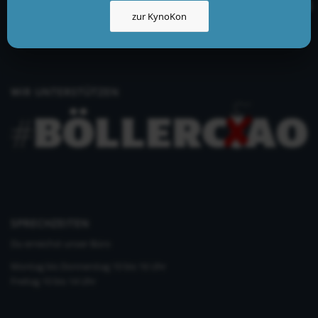
info@kynologisch.net
zur KynoKon
+49 (0)33435 858 186
+49 (0)176 2403 2552
WIR UNTERSTÜTZEN
SPRECHZEITEN
Du erreichst unser Büro
Montag bis Donnerstag 10 bis 16 Uhr
Freitag 10 bis 14 Uhr