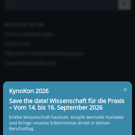
WICHTIGE SEITEN
Unsere Ausbildungen
Impressum
Allgemeine Geschäftsbedingungen
Datenschutzerklärung
×
KynoKon 2026
Save the date! Wissenschaft für die Praxis
– Vom 14. bis 16. September 2026
UNSERE ADRESSE UND TELEFONNUMMER
KynoLogisch gemeinnützige Gesellschaft mbH
Erlebe Wissenschaft hautnah, knüpfe wertvolle Kontakte
Alte Heerstraße 18c
und bringe neueste Erkenntnisse direkt in deinen
15345 Garzau-Garzin
Berufsalltag.