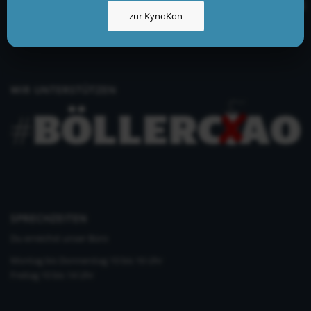
info@kynologisch.net
zur KynoKon
+49 (0)33435 858 186
+49 (0)176 2403 2552
WIR UNTERSTÜTZEN
SPRECHZEITEN
Du erreichst unser Büro
Montag bis Donnerstag 10 bis 16 Uhr
Freitag 10 bis 14 Uhr