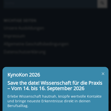
WICHTIGE SEITEN
Unsere Ausbildungen
Impressum
Allgemeine Geschäftsbedingungen
Datenschutzerklärung
×
KynoKon 2026
Save the date! Wissenschaft für die Praxis
– Vom 14. bis 16. September 2026
UNSERE ADRESSE UND TELEFONNUMMER
KynoLogisch gemeinnützige Gesellschaft mbH
Erlebe Wissenschaft hautnah, knüpfe wertvolle Kontakte
Alte Heerstraße 18c
und bringe neueste Erkenntnisse direkt in deinen
15345 Garzau-Garzin
Berufsalltag.