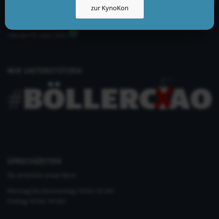
zur KynoKon
info@kynologisch.net
+49 (0)33435 858 186
+49 (0)176 2403 2552
WIR UNTERSTÜTZEN
SPRECHZEITEN
Du erreichst unser Büro
Montag bis Donnerstag 10 bis 16 Uhr
Freitag 10 bis 14 Uhr