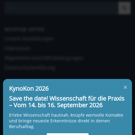
WICHTIGE SEITEN
Unsere Ausbildungen
Impressum
Allgemeine Geschäftsbedingungen
Datenschutzerklärung
×
KynoKon 2026
Save the date! Wissenschaft für die Praxis
– Vom 14. bis 16. September 2026
UNSERE ADRESSE UND TELEFONNUMMER
Erlebe Wissenschaft hautnah, knüpfe wertvolle Kontakte
KynoLogisch gemeinnützige Gesellschaft mbH
und bringe neueste Erkenntnisse direkt in deinen
Berufsalltag.
Alte Heerstraße 18c
15345 Garzau-Garzin