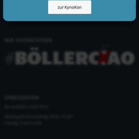
info@kynologisch.net
zur KynoKon
+49 (0)33435 858 186
+49 (0)176 2403 2552
WIR UNTERSTÜTZEN
SPRECHZEITEN
Du erreichst unser Büro
Montag bis Donnerstag 10 bis 16 Uhr
Freitag 10 bis 14 Uhr