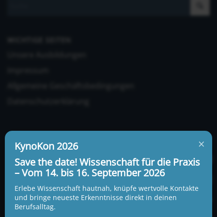
WICHTIGE SEITEN
Unsere Ausbildungen
Impressum
Allgemeine Geschäftsbedingungen
Datenschutzerklärung
×
KynoKon 2026
Save the date! Wissenschaft für die Praxis
– Vom 14. bis 16. September 2026
UNSERE ADRESSE UND TELEFONNUMMER
KynoLogisch gemeinnützige Gesellschaft mbH
Erlebe Wissenschaft hautnah, knüpfe wertvolle Kontakte
Alte Heerstraße 18c
und bringe neueste Erkenntnisse direkt in deinen
15345 Garzau-Garzin
Berufsalltag.