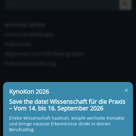
WICHTIGE SEITEN
Unsere Ausbildungen
Impressum
Allgemeine Geschäftsbedingungen
Datenschutzerklärung
×
KynoKon 2026
Save the date! Wissenschaft für die Praxis
– Vom 14. bis 16. September 2026
UNSERE ADRESSE UND TELEFONNUMMER
KynoLogisch gemeinnützige Gesellschaft mbH
Erlebe Wissenschaft hautnah, knüpfe wertvolle Kontakte
Alte Heerstraße 18c
und bringe neueste Erkenntnisse direkt in deinen
15345 Garzau-Garzin
Berufsalltag.