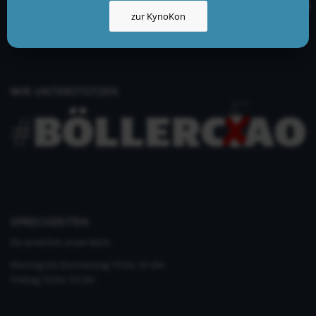
info@kynologisch.net
zur KynoKon
+49 (0)33435 858 186
+49 (0)176 2403 2552
WIR UNTERSTÜTZEN
SPRECHZEITEN
Du erreichst unser Büro
Montag bis Donnerstag 10 bis 16 Uhr
Freitag 10 bis 14 Uhr