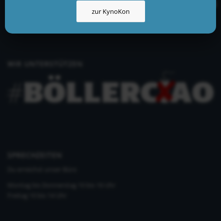
info@kynologisch.net
zur KynoKon
+49 (0)33435 858 186
+49 (0)176 2403 2552
WIR UNTERSTÜTZEN
SPRECHZEITEN
Du erreichst unser Büro
Montag bis Donnerstag 10 bis 16 Uhr
Freitag 10 bis 14 Uhr