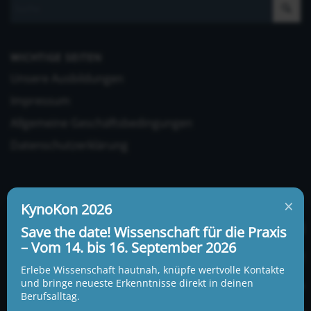
WICHTIGE SEITEN
Unsere Ausbildungen
Impressum
Allgemeine Geschäftsbedingungen
Datenschutzerklärung
×
KynoKon 2026
Save the date! Wissenschaft für die Praxis
– Vom 14. bis 16. September 2026
UNSERE ADRESSE UND TELEFONNUMMER
KynoLogisch gemeinnützige Gesellschaft mbH
Erlebe Wissenschaft hautnah, knüpfe wertvolle Kontakte
Alte Heerstraße 18c
und bringe neueste Erkenntnisse direkt in deinen
15345 Garzau-Garzin
Berufsalltag.