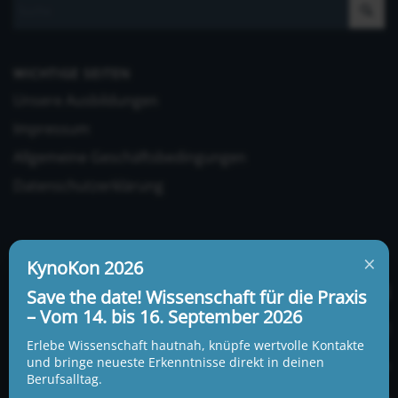
WICHTIGE SEITEN
Unsere Ausbildungen
Impressum
Allgemeine Geschäftsbedingungen
Datenschutzerklärung
×
KynoKon 2026
Save the date! Wissenschaft für die Praxis
– Vom 14. bis 16. September 2026
UNSERE ADRESSE UND TELEFONNUMMER
KynoLogisch gemeinnützige Gesellschaft mbH
Erlebe Wissenschaft hautnah, knüpfe wertvolle Kontakte
Alte Heerstraße 18c
und bringe neueste Erkenntnisse direkt in deinen
15345 Garzau-Garzin
Berufsalltag.