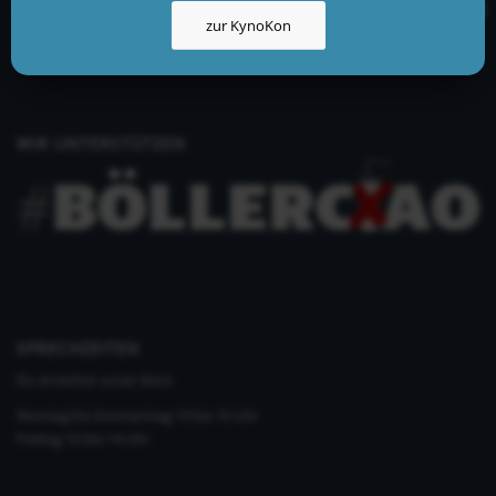
info@kynologisch.net
zur KynoKon
+49 (0)33435 858 186
+49 (0)176 2403 2552
WIR UNTERSTÜTZEN
SPRECHZEITEN
Du erreichst unser Büro
Montag bis Donnerstag 10 bis 16 Uhr
Freitag 10 bis 14 Uhr