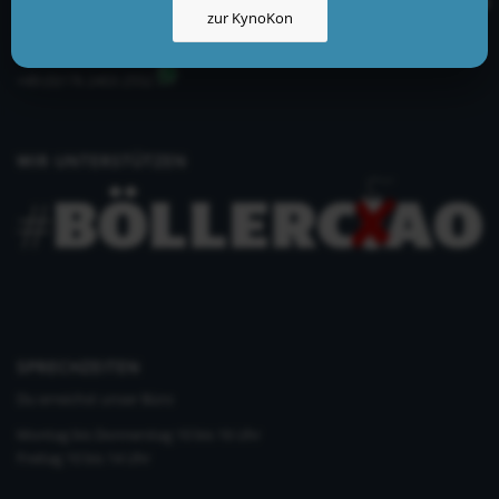
zur KynoKon
info@kynologisch.net
+49 (0)33435 858 186
+49 (0)176 2403 2552
WIR UNTERSTÜTZEN
SPRECHZEITEN
Du erreichst unser Büro
Montag bis Donnerstag 10 bis 16 Uhr
Freitag 10 bis 14 Uhr