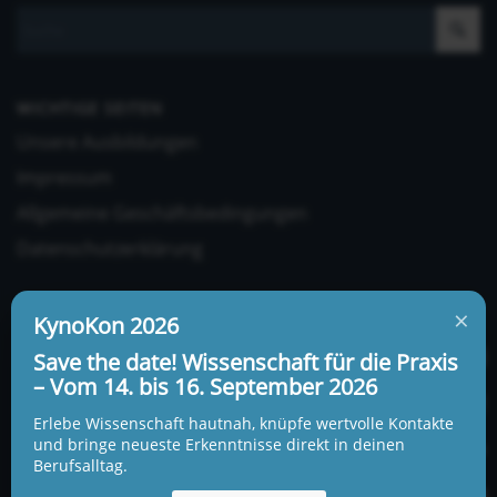
WICHTIGE SEITEN
Unsere Ausbildungen
Impressum
Allgemeine Geschäftsbedingungen
Datenschutzerklärung
×
KynoKon 2026
Save the date! Wissenschaft für die Praxis
– Vom 14. bis 16. September 2026
UNSERE ADRESSE UND TELEFONNUMMER
Erlebe Wissenschaft hautnah, knüpfe wertvolle Kontakte
KynoLogisch gemeinnützige Gesellschaft mbH
und bringe neueste Erkenntnisse direkt in deinen
Berufsalltag.
Alte Heerstraße 18c
15345 Garzau-Garzin