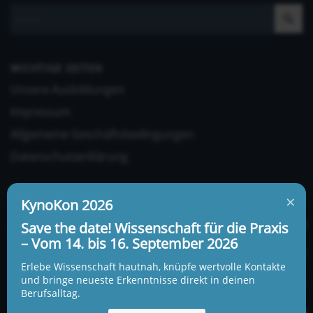
WICHTIGE SEITEN
Unsere Ausbildungen
Impressum
Allgemeine Geschäftsbedingungen
Datenschutzerklärung
×
KynoKon 2026
Save the date! Wissenschaft für die Praxis
– Vom 14. bis 16. September 2026
UNSERE ADRESSE UND TELEFONNUMMER
Erlebe Wissenschaft hautnah, knüpfe wertvolle Kontakte
KynoLogisch gemeinnützige Gesellschaft mbH
und bringe neueste Erkenntnisse direkt in deinen
Berufsalltag.
Alte Heerstraße 18c
15345 Garzau-Garzin