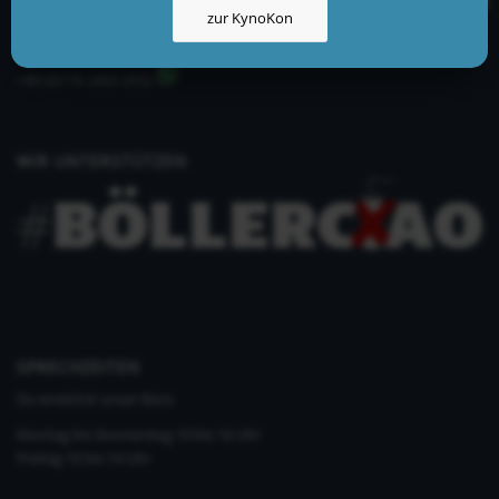
zur KynoKon
info@kynologisch.net
+49 (0)33435 858 186
+49 (0)176 2403 2552
WIR UNTERSTÜTZEN
SPRECHZEITEN
Du erreichst unser Büro
Montag bis Donnerstag 10 bis 16 Uhr
Freitag 10 bis 14 Uhr