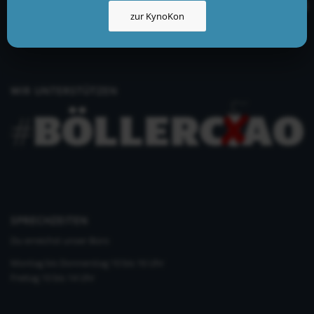
info@kynologisch.net
zur KynoKon
+49 (0)33435 858 186
+49 (0)176 2403 2552
WIR UNTERSTÜTZEN
SPRECHZEITEN
Du erreichst unser Büro
Montag bis Donnerstag 10 bis 16 Uhr
Freitag 10 bis 14 Uhr