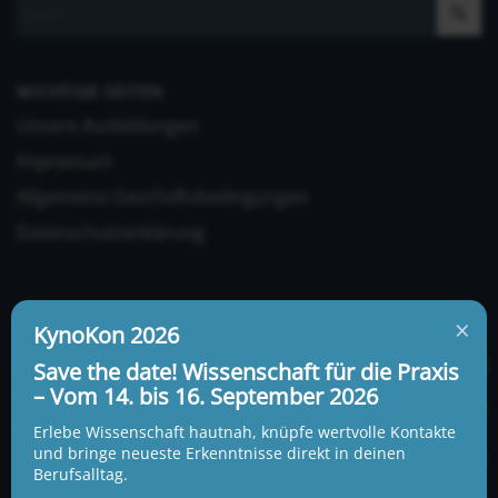
WICHTIGE SEITEN
Unsere Ausbildungen
Impressum
Allgemeine Geschäftsbedingungen
Datenschutzerklärung
×
KynoKon 2026
Save the date! Wissenschaft für die Praxis
– Vom 14. bis 16. September 2026
UNSERE ADRESSE UND TELEFONNUMMER
KynoLogisch gemeinnützige Gesellschaft mbH
Erlebe Wissenschaft hautnah, knüpfe wertvolle Kontakte
Alte Heerstraße 18c
und bringe neueste Erkenntnisse direkt in deinen
15345 Garzau-Garzin
Berufsalltag.