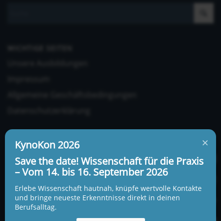
WICHTIGE SEITEN
Unsere Ausbildungen
Impressum
Allgemeine Geschäftsbedingungen
Datenschutzerklärung
×
KynoKon 2026
Save the date! Wissenschaft für die Praxis
– Vom 14. bis 16. September 2026
UNSERE ADRESSE UND TELEFONNUMMER
Erlebe Wissenschaft hautnah, knüpfe wertvolle Kontakte
KynoLogisch gemeinnützige Gesellschaft mbH
und bringe neueste Erkenntnisse direkt in deinen
Berufsalltag.
Alte Heerstraße 18c
15345 Garzau-Garzin