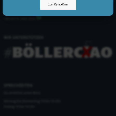
zur KynoKon
info@kynologisch.net
+49 (0)33435 858 186
+49 (0)176 2403 2552
WIR UNTERSTÜTZEN
SPRECHZEITEN
Du erreichst unser Büro
Montag bis Donnerstag 10 bis 16 Uhr
Freitag 10 bis 14 Uhr