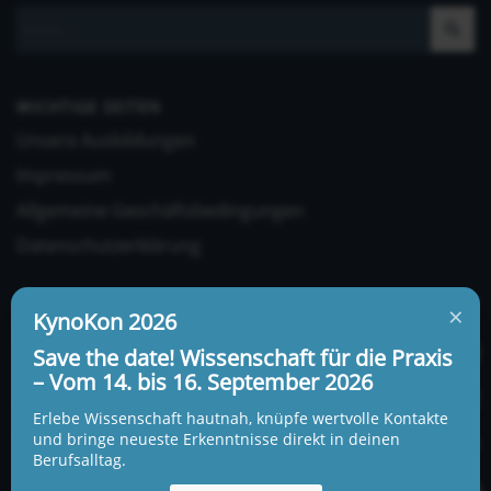
WICHTIGE SEITEN
Unsere Ausbildungen
Impressum
Allgemeine Geschäftsbedingungen
Datenschutzerklärung
×
KynoKon 2026
Save the date! Wissenschaft für die Praxis
– Vom 14. bis 16. September 2026
UNSERE ADRESSE UND TELEFONNUMMER
Erlebe Wissenschaft hautnah, knüpfe wertvolle Kontakte
KynoLogisch gemeinnützige Gesellschaft mbH
und bringe neueste Erkenntnisse direkt in deinen
Berufsalltag.
Alte Heerstraße 18c
15345 Garzau-Garzin