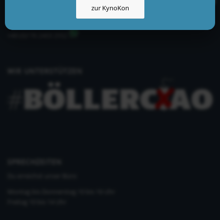
zur KynoKon
info@kynologisch.net
+49 (0)33435 858 186
+49 (0)176 2403 2552
WIR UNTERSTÜTZEN
SPRECHZEITEN
Du erreichst unser Büro
Montag bis Donnerstag 10 bis 16 Uhr
Freitag 10 bis 14 Uhr