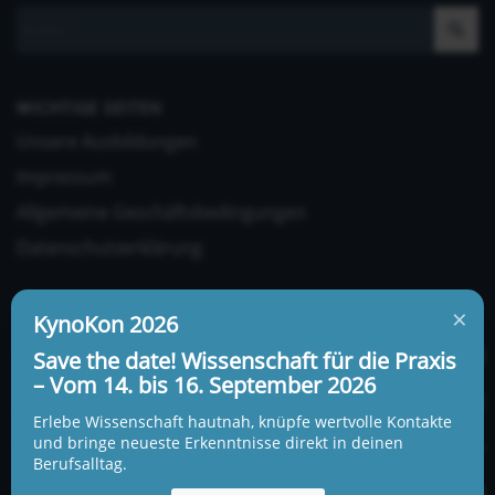
WICHTIGE SEITEN
Unsere Ausbildungen
Impressum
Allgemeine Geschäftsbedingungen
Datenschutzerklärung
×
KynoKon 2026
Save the date! Wissenschaft für die Praxis
– Vom 14. bis 16. September 2026
UNSERE ADRESSE UND TELEFONNUMMER
Erlebe Wissenschaft hautnah, knüpfe wertvolle Kontakte
KynoLogisch gemeinnützige Gesellschaft mbH
und bringe neueste Erkenntnisse direkt in deinen
Berufsalltag.
Alte Heerstraße 18c
15345 Garzau-Garzin