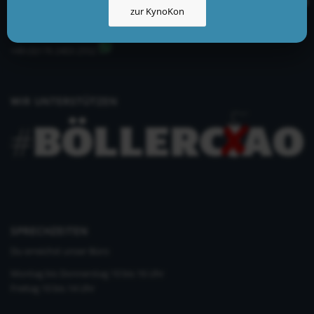
zur KynoKon
info@kynologisch.net
+49 (0)33435 858 186
+49 (0)176 2403 2552
WIR UNTERSTÜTZEN
SPRECHZEITEN
Du erreichst unser Büro
Montag bis Donnerstag 10 bis 16 Uhr
Freitag 10 bis 14 Uhr